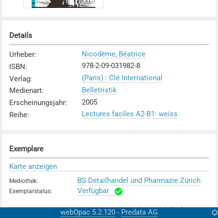
Details
Nicodème, Béatrice
Urheber
:
978-2-09-031982-8
ISBN
:
(Paris) : Clé International
Verlag
:
Belletristik
Medienart
:
2005
Erscheinungsjahr
:
Lectures faciles A2-B1: weiss
Reihe
:
Exemplare
Karte anzeigen
BS Detailhandel und Pharmazie Zürich
Mediothek
:
Verfügbar
Exemplarstatus
:
KS Hohe Promenade / Stadelhofen
Mediothek
:
webOpac 5.2.120
Predata AG
-