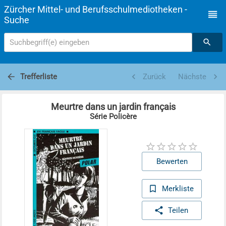
Zürcher Mittel- und Berufsschulmediotheken -
Suche
Suchbegriff(e) eingeben
Trefferliste
Zurück
Nächste
Meurtre dans un jardin français
Série Policère
Bewerten
Merkliste
Teilen