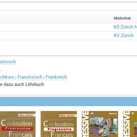
Mediothek
KS Zürich 
KV Zürich
nzösisch
.
achkurs
;
Französisch
;
Frankreich
e dazu auch Lehrbuch