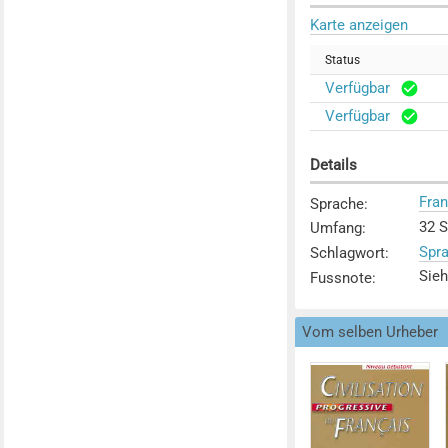
Karte anzeigen
Status
Verfügbar
Verfügbar
Details
Fra
Sprache
:
32 S
Umfang
:
Spr
Schlagwort
:
Sieh
Fussnote
:
Vom selben Urheber