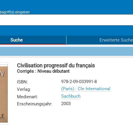
egriff(e) eingeben
Suche
Erweiterte Suche
Civilisation progressif du français
Corrigés : Niveau débutant
978-2-09-033991-8
ISBN
:
(Paris) : Cle International
Verlag
:
Sachbuch
Medienart
:
2003
Erscheinungsjahr
: