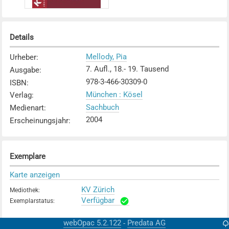
Details
Mellody, Pia
Urheber
:
7. Aufl., 18.- 19. Tausend
Ausgabe
:
978-3-466-30309-0
ISBN
:
München : Kösel
Verlag
:
Sachbuch
Medienart
:
2004
Erscheinungsjahr
:
Exemplare
Karte anzeigen
KV Zürich
Mediothek
:
Verfügbar
Exemplarstatus
:
webOpac 5.2.122
Predata AG
-