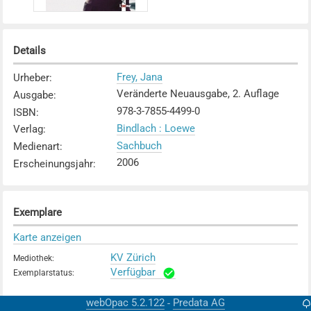
Details
Frey, Jana
Urheber
:
Veränderte Neuausgabe, 2. Auflage
Ausgabe
:
978-3-7855-4499-0
ISBN
:
Bindlach : Loewe
Verlag
:
Sachbuch
Medienart
:
2006
Erscheinungsjahr
:
Exemplare
Karte anzeigen
KV Zürich
Mediothek
:
Verfügbar
Exemplarstatus
:
webOpac 5.2.122
Predata AG
-