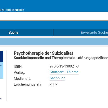
egriff(e) eingeben
Suche
Erweiterte Suche
Psychotherapie der Suizidalität
Krankheitsmodelle und Therapiepraxis - störungsspezifisc
978-3-13-130021-8
ISBN
:
Stuttgart : Thieme
Verlag
:
Sachbuch
Medienart
:
2002
Erscheinungsjahr
: