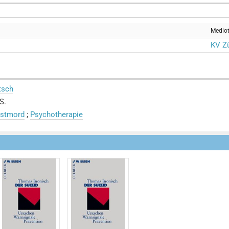
Medio
KV Zü
tsch
S.
bstmord
;
Psychotherapie