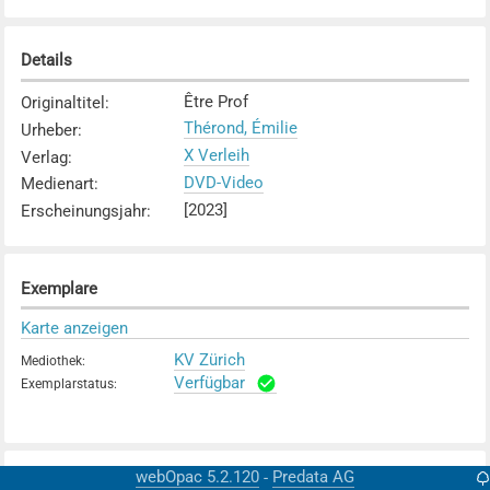
Details
Être Prof
Originaltitel
:
Thérond, Émilie
Urheber
:
X Verleih
Verlag
:
DVD-Video
Medienart
:
[2023]
Erscheinungsjahr
:
Exemplare
Karte anzeigen
KV Zürich
Mediothek
:
Verfügbar
Exemplarstatus
:
webOpac 5.2.120
Predata AG
-
Weitere Details