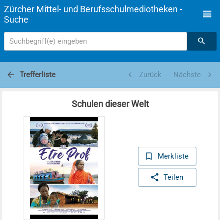
Zürcher Mittel- und Berufsschulmediotheken -
Suche
Suchbegriff(e) eingeben
Trefferliste
Zurück
Nächste
Schulen dieser Welt
Merkliste
Teilen