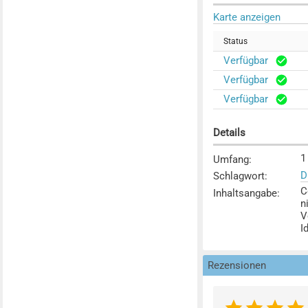
Karte anzeigen
Status
Verfügbar
Verfügbar
Verfügbar
Details
1
Umfang
:
D
Schlagwort
:
C
Inhaltsangabe
:
n
V
I
Rezensionen