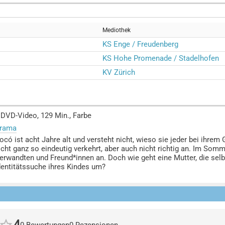
Mediothek
KS Enge / Freudenberg
KS Hohe Promenade / Stadelhofen
KV Zürich
 DVD-Video, 129 Min., Farbe
rama
ocó ist acht Jahre alt und versteht nicht, wieso sie jeder bei ihre
icht ganz so eindeutig verkehrt, aber auch nicht richtig an. Im So
erwandten und Freund*innen an. Doch wie geht eine Mutter, die selbs
dentitätssuche ihres Kindes um?
4
0 Bewertungen
0 Rezensionen