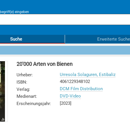
egriff(e) eingeben
Suche
Erweiterte Suche
20'000 Arten von Bienen
Urresola Solaguren, Estibaliz
Urheber
:
4061229348102
ISBN
:
DCM Film Distribution
Verlag
:
DVD-Video
Medienart
:
[2023]
Erscheinungsjahr
: