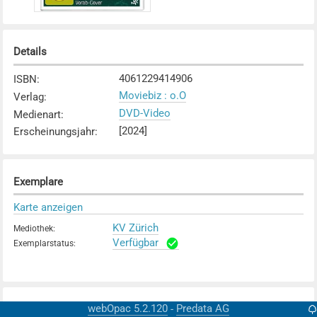
Details
4061229414906
ISBN
:
Moviebiz : o.O
Verlag
:
DVD-Video
Medienart
:
[2024]
Erscheinungsjahr
:
Exemplare
Karte anzeigen
KV Zürich
Mediothek
:
Verfügbar
Exemplarstatus
:
webOpac 5.2.120
Predata AG
-
Weitere Details