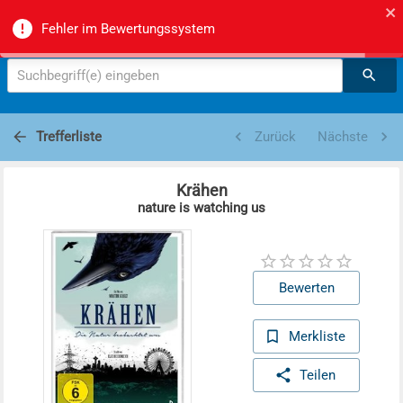
Zürcher Mittel- und Berufsschulmediotheken -
Fehler im Bewertungssystem
Suche
Suchbegriff(e) eingeben
Trefferliste
Zurück
Nächste
Krähen
nature is watching us
Bewerten
Merkliste
Teilen