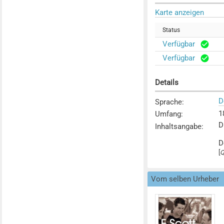
Karte anzeigen
Status
Verfügbar
Verfügbar
Details
D
Sprache
:
1
Umfang
:
D
Inhaltsangabe
:
D
[
Q
Vom selben Urheber