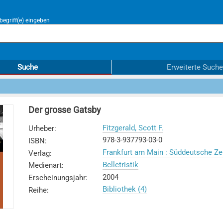
egriff(e) eingeben
Suche
Erweiterte Suche
Der grosse Gatsby
Fitzgerald, Scott F.
Urheber
:
978-3-937793-03-0
ISBN
:
Frankfurt am Main : Süddeutsche Ze
Verlag
:
Belletristik
Medienart
:
2004
Erscheinungsjahr
:
Bibliothek (4)
Reihe
: