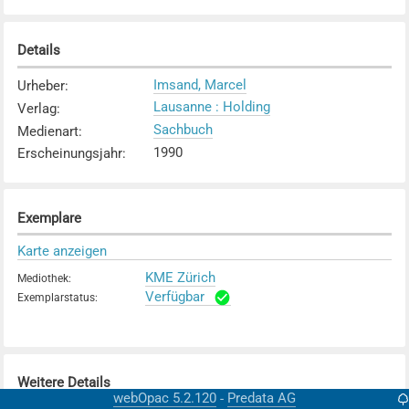
Details
Imsand, Marcel
Urheber
:
Lausanne : Holding
Verlag
:
Sachbuch
Medienart
:
1990
Erscheinungsjahr
:
Exemplare
Karte anzeigen
KME Zürich
Mediothek
:
Verfügbar
Exemplarstatus
:
Weitere Details
webOpac 5.2.120
Predata AG
-