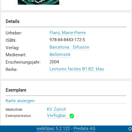
Details
Flanz, Marie-Pierre
Urheber
:
978-84-8443-172-5
ISBN
:
Barcelona : Difusión
Verlag
:
Belletristik
Medienart
:
2004
Erscheinungsjahr
:
Lectures faciles B1-B2: blau
Reihe
:
Exemplare
Karte anzeigen
KV Zürich
Mediothek
:
Verfügbar
Exemplarstatus
:
webOpac 5.2.122
Predata AG
-