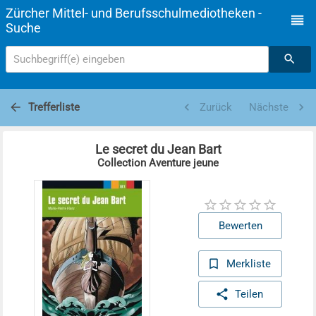
Zürcher Mittel- und Berufsschulmediotheken -
Suche
Suchbegriff(e) eingeben
Trefferliste
Zurück
Nächste
Le secret du Jean Bart
Collection Aventure jeune
Bewerten
Merkliste
Teilen