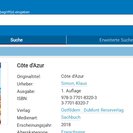
egriff(e) eingeben
Suche
Erweiterte Suche
Côte d'Azur
Côte d'Azur
Originaltitel
:
Simon, Klaus
Urheber
:
1. Auflage
Ausgabe
:
978-3-7701-8320-3
ISBN
:
3-7701-8320-7
Ostfildern : DuMont Reiseverlag
Verlag
:
Sachbuch
Medienart
:
2018
Erscheinungsjahr
:
Erwachsene
Alterskategorie
: