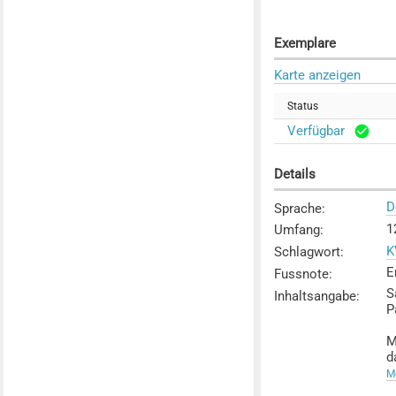
Exemplare
Karte anzeigen
Status
Verfügbar
Details
D
Sprache
:
1
Umfang
:
K
Schlagwort
:
E
Fussnote
:
S
Inhaltsangabe
:
P
M
d
Me
-