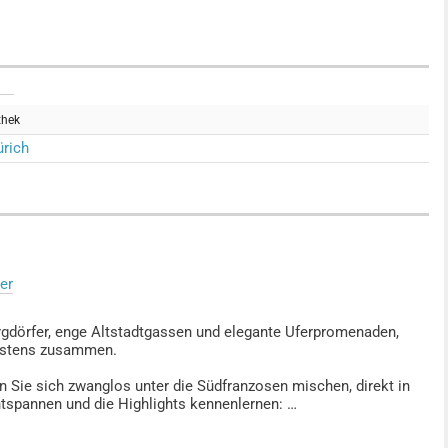
thek
rich
er
gdörfer, enge Altstadtgassen und elegante Uferpromenaden,
bestens zusammen.
n Sie sich zwanglos unter die Südfranzosen mischen, direkt in
entspannen und die Highlights kennenlernen: