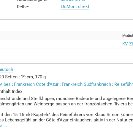
DuMont direkt
Reihe
:
Medio
KV Zü
eutsch
20 Seiten ; 19 cm, 170 g
Vibes
;
Frankreich Côte d'Azur
;
Frankreich Südfrankreich
;
Reiseführ
nthält Index
andstrände und Steilklippen, mondäne Badeorte und abgelegene Ber
almengärten und Weinberge passen an der französischen Riviera 
it den 15 "Direkt-Kapiteln" des Reiseführers von Klaus Simon könne
as Lebensgefühl an der Côte d'Azur eintauchen, aktiv in der Natur 
hr...
 prächtige Villen und luxuriöse Hotelpaläste