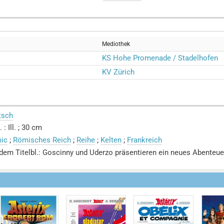
Mediothek
KS Hohe Promenade / Stadelhofen
KV Zürich
tsch
 : Ill. ; 30 cm
ic
;
Römisches Reich
;
Reihe
;
Kelten
;
Frankreich
dem Titelbl.: Goscinny und Uderzo präsentieren ein neues Abenteue