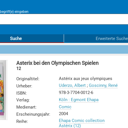
egriff(e) eingeben
Suche
Erweiterte Suche
Asterix bei den Olympischen Spielen
12
Astérix aux jeux olympiques
Originaltitel
:
Uderzo, Albert
;
Goscinny, René
Urheber
:
978-3-7704-0012-6
ISBN
:
Köln : Egmont Ehapa
Verlag
:
Comic
Medienart
:
2004
Erscheinungsjahr
:
Ehapa Comic collection
Reihe
:
Astérix (12)