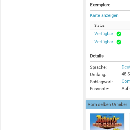
Exemplare
Karte anzeigen
Status
Verfügbar
Verfügbar
Details
Deu
Sprache
:
48 S.
Umfang
:
Com
Schlagwort
:
Auf 
Fussnote
:
Vom selben Urheber