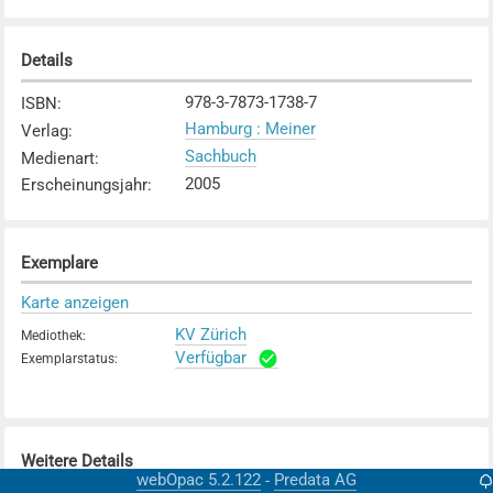
Details
978-3-7873-1738-7
ISBN
:
Hamburg : Meiner
Verlag
:
Sachbuch
Medienart
:
2005
Erscheinungsjahr
:
Exemplare
Karte anzeigen
KV Zürich
Mediothek
:
Verfügbar
Exemplarstatus
:
Weitere Details
webOpac 5.2.122
Predata AG
-