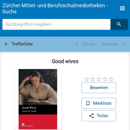
Zürcher Mittel- und Berufsschulmediotheken -
Suche
Suchbegriff(e) eingeben
Trefferliste
Zurück
Nächste
Good wives
Bewerten
Merkliste
Teilen