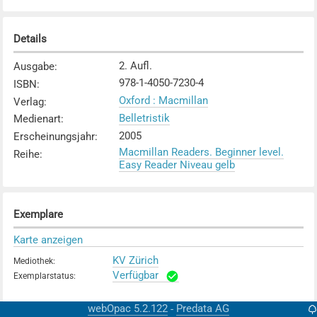
Details
2. Aufl.
Ausgabe
:
978-1-4050-7230-4
ISBN
:
Oxford : Macmillan
Verlag
:
Belletristik
Medienart
:
2005
Erscheinungsjahr
:
Macmillan Readers. Beginner level.
Reihe
:
Easy Reader Niveau gelb
Exemplare
Karte anzeigen
KV Zürich
Mediothek
:
Verfügbar
Exemplarstatus
:
webOpac 5.2.122
Predata AG
-