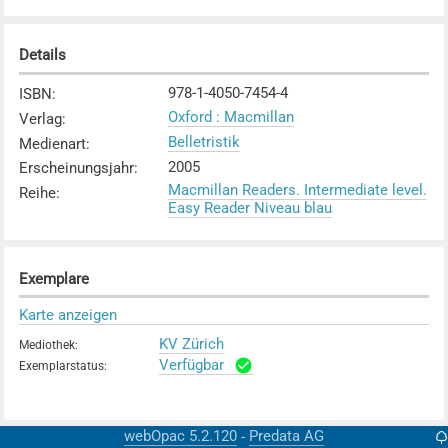
Details
978-1-4050-7454-4
ISBN
:
Oxford : Macmillan
Verlag
:
Belletristik
Medienart
:
2005
Erscheinungsjahr
:
Macmillan Readers. Intermediate level.
Reihe
:
Easy Reader Niveau blau
Exemplare
Karte anzeigen
KV Zürich
Mediothek
:
Verfügbar
Exemplarstatus
:
webOpac 5.2.120
Predata AG
-