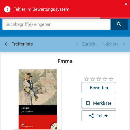
Zürcher Mittel- und Berufsschulmediotheken -
Fehler im Bewertungssystem
Suche
Suchbegriff(e) eingeben
Trefferliste
Zurück
Nächste
Emma
Bewerten
Merkliste
Teilen