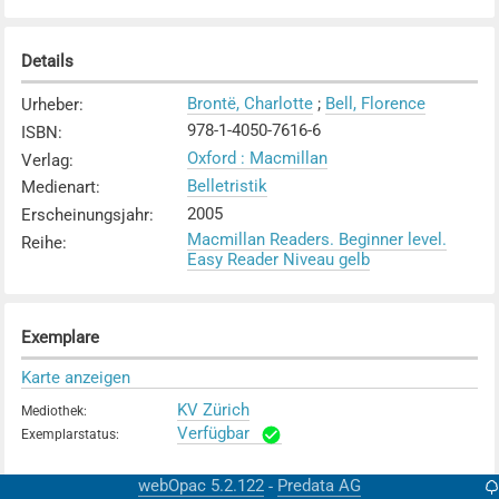
Details
Brontë, Charlotte
;
Bell, Florence
Urheber
:
978-1-4050-7616-6
ISBN
:
Oxford : Macmillan
Verlag
:
Belletristik
Medienart
:
2005
Erscheinungsjahr
:
Macmillan Readers. Beginner level.
Reihe
:
Easy Reader Niveau gelb
Exemplare
Karte anzeigen
KV Zürich
Mediothek
:
Verfügbar
Exemplarstatus
:
webOpac 5.2.122
Predata AG
-