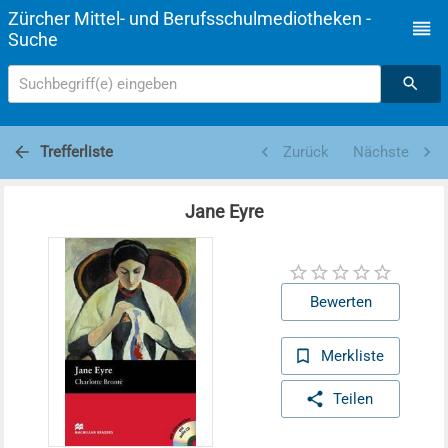
Zürcher Mittel- und Berufsschulmediotheken -
Suche
Suchbegriff(e) eingeben
Trefferliste
Zurück
Nächste
Jane Eyre
Bewerten
Merkliste
Teilen