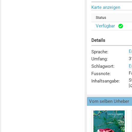
Karte anzeigen
Status
Verfügbar
Details
E
Sprache
:
3
Umfang
:
E
Schlagwort
:
F
Fussnote
:
S
Inhaltsangabe
:
[
Q
Vom selben Urheber