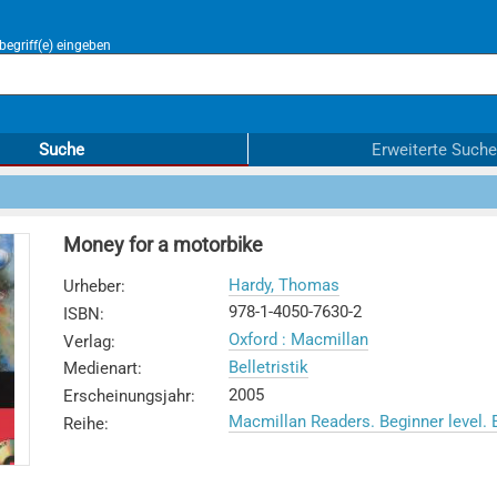
egriff(e) eingeben
Suche
Erweiterte Suche
Money for a motorbike
Hardy, Thomas
Urheber
:
978-1-4050-7630-2
ISBN
:
Oxford : Macmillan
Verlag
:
Belletristik
Medienart
:
2005
Erscheinungsjahr
:
Macmillan Readers. Beginner level. 
Reihe
: