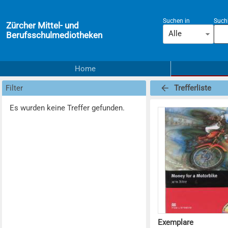
Suchen in
Suchb
Zürcher Mittel- und
Alle
Berufsschulmediotheken
Home
Filter
Trefferliste
Es wurden keine Treffer gefunden.
Exemplare