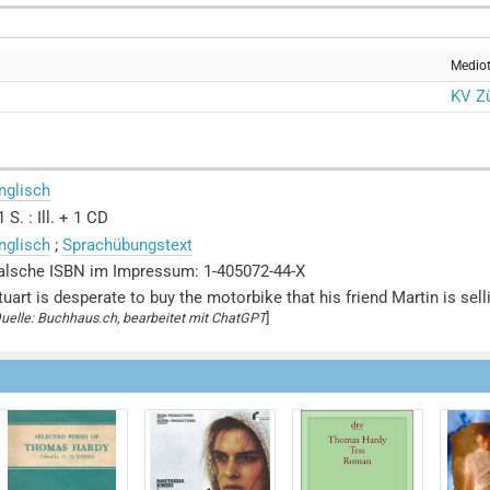
Medio
KV Zü
nglisch
1 S. : Ill. + 1 CD
nglisch
;
Sprachübungstext
alsche ISBN im Impressum: 1-405072-44-X
tuart is desperate to buy the motorbike that his friend Martin is sell
uelle: Buchhaus.ch, bearbeitet mit ChatGPT
]