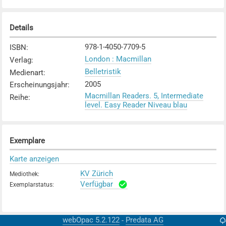
Details
978-1-4050-7709-5
ISBN
:
London : Macmillan
Verlag
:
Belletristik
Medienart
:
2005
Erscheinungsjahr
:
Macmillan Readers. 5, Intermediate
Reihe
:
level. Easy Reader Niveau blau
Exemplare
Karte anzeigen
KV Zürich
Mediothek
:
Verfügbar
Exemplarstatus
:
webOpac 5.2.122
Predata AG
-