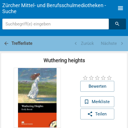
Zürcher Mittel- und Berufsschulmediotheken -
Suche
Suchbegriff(e) eingeben
Trefferliste
Zurück
Nächste
Wuthering heights
Bewerten
Merkliste
Teilen