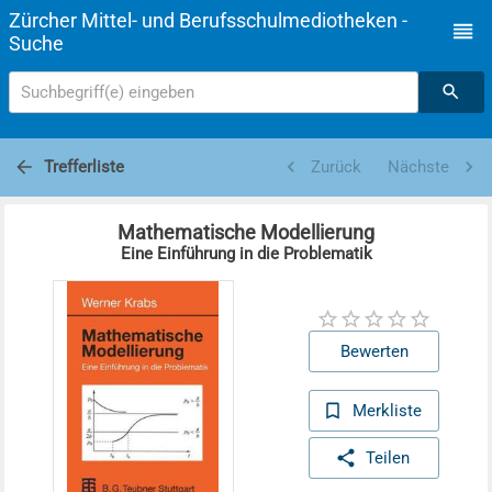
Zürcher Mittel- und Berufsschulmediotheken -
Suche
Suchbegriff(e) eingeben
Trefferliste
Zurück
Nächste
Mathematische Modellierung
Eine Einführung in die Problematik
Bewerten
Merkliste
Teilen