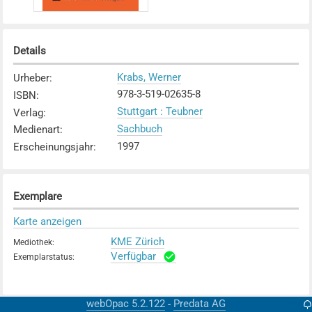
Details
Krabs, Werner
Urheber
:
978-3-519-02635-8
ISBN
:
Stuttgart : Teubner
Verlag
:
Sachbuch
Medienart
:
1997
Erscheinungsjahr
:
Exemplare
Karte anzeigen
KME Zürich
Mediothek
:
Verfügbar
Exemplarstatus
:
webOpac 5.2.122
Predata AG
-