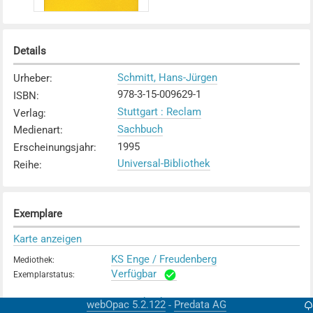
Details
Schmitt, Hans-Jürgen
Urheber
:
978-3-15-009629-1
ISBN
:
Stuttgart : Reclam
Verlag
:
Sachbuch
Medienart
:
1995
Erscheinungsjahr
:
Universal-Bibliothek
Reihe
:
Exemplare
Karte anzeigen
KS Enge / Freudenberg
Mediothek
:
Verfügbar
Exemplarstatus
:
KS Rychenberg / im Lee
Mediothek
:
webOpac 5.2.122
Predata AG
-