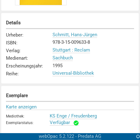
Details
Schmitt, Hans-Jürgen
Urheber
:
978-3-15-009633-8
ISBN
:
Stuttgart : Reclam
Verlag
:
Sachbuch
Medienart
:
1995
Erscheinungsjahr
:
Universal-Bibliothek
Reihe
:
Exemplare
Karte anzeigen
KS Enge / Freudenberg
Mediothek
:
Verfügbar
Exemplarstatus
:
KS Rychenberg / im Lee
Mediothek
:
webOpac 5.2.122
Predata AG
-