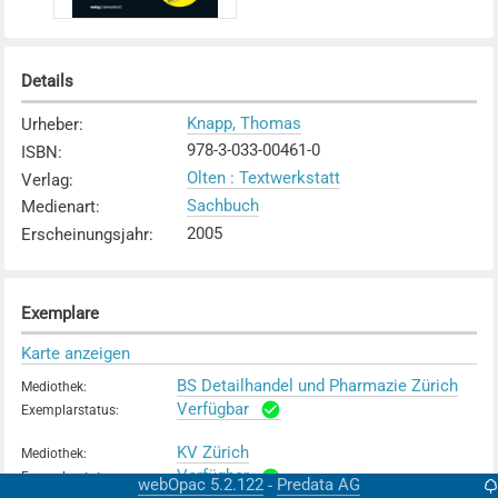
Details
Knapp, Thomas
Urheber
:
978-3-033-00461-0
ISBN
:
Olten : Textwerkstatt
Verlag
:
Sachbuch
Medienart
:
2005
Erscheinungsjahr
:
Exemplare
Karte anzeigen
BS Detailhandel und Pharmazie Zürich
Mediothek
:
Verfügbar
Exemplarstatus
:
KV Zürich
Mediothek
:
Verfügbar
Exemplarstatus
:
webOpac 5.2.122
Predata AG
-