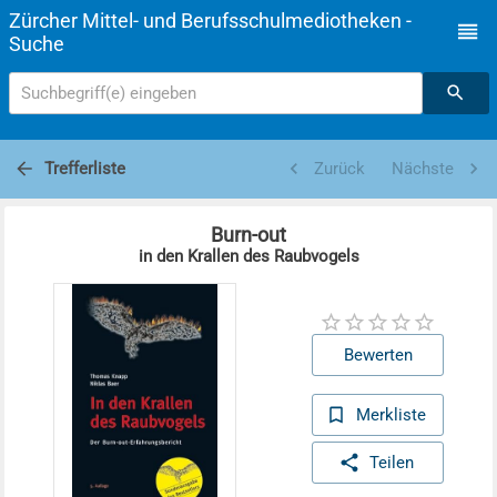
Zürcher Mittel- und Berufsschulmediotheken -
Suche
Suchbegriff(e) eingeben
Trefferliste
Zurück
Nächste
Burn-out
in den Krallen des Raubvogels
Bewerten
Merkliste
Teilen