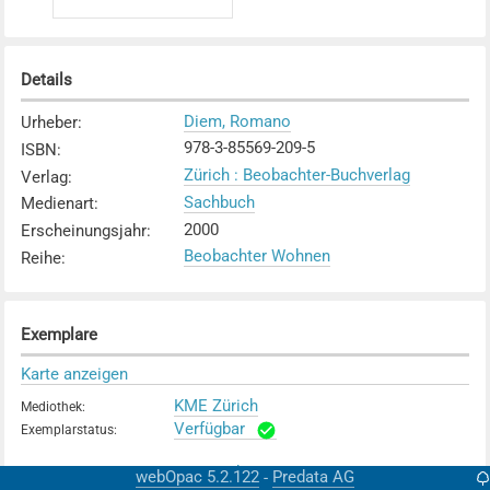
Details
Diem, Romano
Urheber
:
978-3-85569-209-5
ISBN
:
Zürich : Beobachter-Buchverlag
Verlag
:
Sachbuch
Medienart
:
2000
Erscheinungsjahr
:
Beobachter Wohnen
Reihe
:
Exemplare
Karte anzeigen
KME Zürich
Mediothek
:
Verfügbar
Exemplarstatus
:
KV Zürich
Mediothek
:
webOpac 5.2.122
Predata AG
-