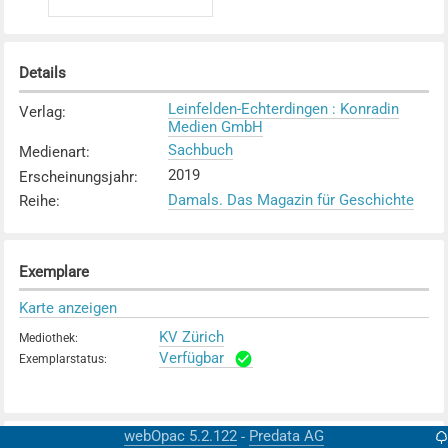
Details
Leinfelden-Echterdingen : Konradin
Verlag
:
Medien GmbH
Sachbuch
Medienart
:
2019
Erscheinungsjahr
:
Damals. Das Magazin für Geschichte
Reihe
:
Exemplare
Karte anzeigen
KV Zürich
Mediothek
:
Verfügbar
Exemplarstatus
:
webOpac 5.2.122
Predata AG
-