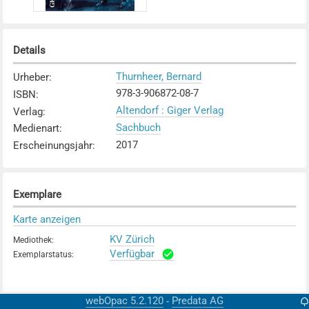
Details
Thurnheer, Bernard
Urheber
:
978-3-906872-08-7
ISBN
:
Altendorf : Giger Verlag
Verlag
:
Sachbuch
Medienart
:
2017
Erscheinungsjahr
:
Exemplare
Karte anzeigen
KV Zürich
Mediothek
:
Verfügbar
Exemplarstatus
:
webOpac 5.2.120
Predata AG
-