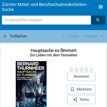
Zürcher Mittel- und Berufsschulmediotheken -
Suche
Suchbegriff(e) eingeben
Trefferliste
Zurück
Nächste
Hauptsache es flimmert
Ein Leben mit dem Fernsehen
Bewerten
Merkliste
Teilen