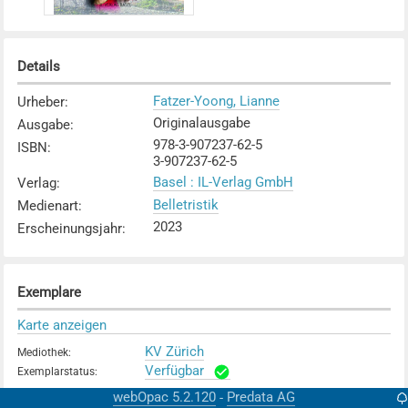
Details
Fatzer-Yoong, Lianne
Urheber
:
Originalausgabe
Ausgabe
:
978-3-907237-62-5
ISBN
:
3-907237-62-5
Basel : IL-Verlag GmbH
Verlag
:
Belletristik
Medienart
:
2023
Erscheinungsjahr
:
Exemplare
Karte anzeigen
KV Zürich
Mediothek
:
Verfügbar
Exemplarstatus
:
webOpac 5.2.120
Predata AG
-