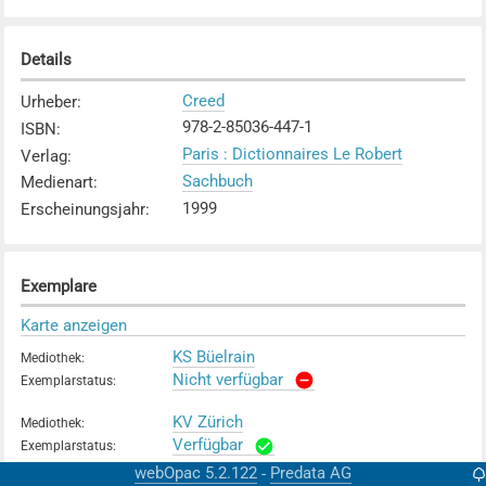
Details
Creed
Urheber
:
978-2-85036-447-1
ISBN
:
Paris : Dictionnaires Le Robert
Verlag
:
Sachbuch
Medienart
:
1999
Erscheinungsjahr
:
Exemplare
Karte anzeigen
KS Büelrain
Mediothek
:
Nicht verfügbar
Exemplarstatus
:
KV Zürich
Mediothek
:
Verfügbar
Exemplarstatus
:
webOpac 5.2.122
Predata AG
-