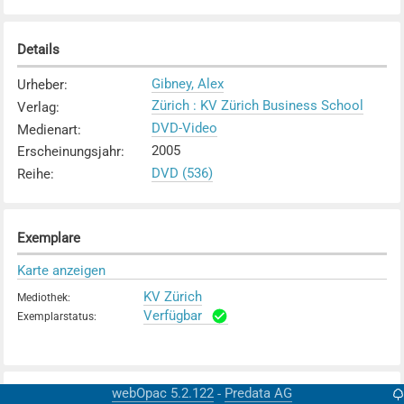
Details
Gibney, Alex
Urheber
:
Zürich : KV Zürich Business School
Verlag
:
DVD-Video
Medienart
:
2005
Erscheinungsjahr
:
DVD (536)
Reihe
:
Exemplare
Karte anzeigen
KV Zürich
Mediothek
:
Verfügbar
Exemplarstatus
:
webOpac 5.2.122
Predata AG
-
Weitere Details