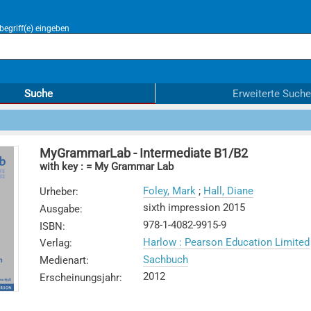
egriff(e) eingeben
Suche
Erweiterte Suche
MyGrammarLab - Intermediate B1/B2
with key : = My Grammar Lab
Foley, Mark
;
Hall, Diane
Urheber
:
sixth impression 2015
Ausgabe
:
978-1-4082-9915-9
ISBN
:
Harlow : Pearson Education Limited
Verlag
:
Sachbuch
Medienart
:
2012
Erscheinungsjahr
: