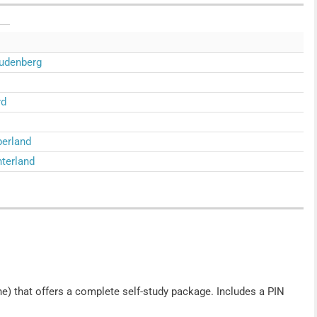
eudenberg
rd
berland
terland
e) that offers a complete self-study package. Includes a PIN