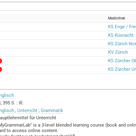
Mediothek
KS Enge / Fr
KS Küsnacht
KS Zürich No
KV Zürich
KS Zürcher O
KS Zürcher Un
nglisch
, 395 S. : Ill.
nglisch
;
Unterricht
;
Grammatik
auptlehrmittel für Unterricht
MyGrammarLab" is a 3-level blended learning course (book and onlin
ard to access online content.