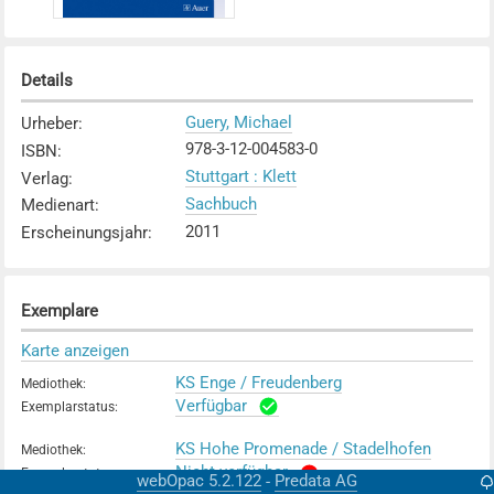
Details
Guery, Michael
Urheber
:
978-3-12-004583-0
ISBN
:
Stuttgart : Klett
Verlag
:
Sachbuch
Medienart
:
2011
Erscheinungsjahr
:
Exemplare
Karte anzeigen
KS Enge / Freudenberg
Mediothek
:
Verfügbar
Exemplarstatus
:
KS Hohe Promenade / Stadelhofen
Mediothek
:
Nicht verfügbar
Exemplarstatus
:
webOpac 5.2.122
Predata AG
-