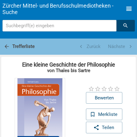
Zürcher Mittel- und Berufsschulmediotheken -
Suche
Suchbegriff(e) eingeben
Trefferliste
Zurück
Nächste
Eine kleine Geschichte der Philosophie
von Thales bis Sartre
Bewerten
Merkliste
Teilen