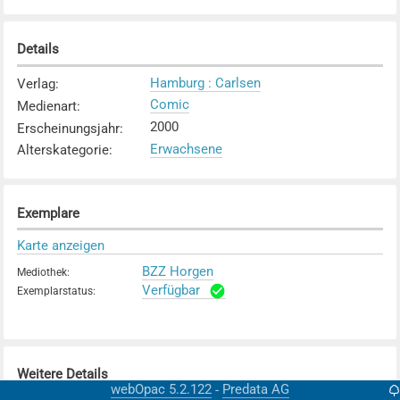
Details
Hamburg : Carlsen
Verlag
:
Comic
Medienart
:
2000
Erscheinungsjahr
:
Erwachsene
Alterskategorie
:
Exemplare
Karte anzeigen
BZZ Horgen
Mediothek
:
Verfügbar
Exemplarstatus
:
Weitere Details
webOpac 5.2.122
Predata AG
-