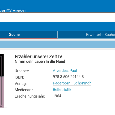
egriff(e) eingeben
Suche
Erweiterte Suche
Erzähler unserer Zeit IV
Nimm dein Leben in die Hand
Alverdes, Paul
Urheber
:
978-3-506-29144-8
ISBN
:
Paderborn : Schöningh
Verlag
:
Belletristik
Medienart
:
1964
Erscheinungsjahr
: