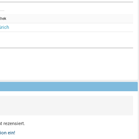
thek
rich
 rezensiert.
ion ein!