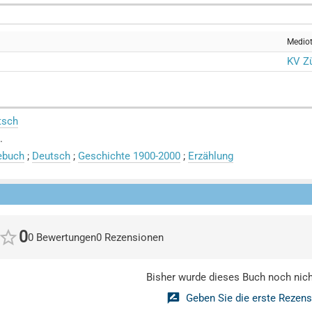
Medio
KV Zü
tsch
.
ebuch
;
Deutsch
;
Geschichte 1900-2000
;
Erzählung
0
0 Bewertungen
0 Rezensionen
Bisher wurde dieses Buch noch nicht
Geben Sie die erste Rezens