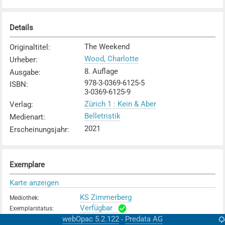
Details
The Weekend
Originaltitel
:
Wood, Charlotte
Urheber
:
8. Auflage
Ausgabe
:
978-3-0369-6125-5
ISBN
:
3-0369-6125-9
Zürich 1 : Kein & Aber
Verlag
:
Belletristik
Medienart
:
2021
Erscheinungsjahr
:
Exemplare
Karte anzeigen
KS Zimmerberg
Mediothek
:
Verfügbar
Exemplarstatus
:
webOpac 5.2.122
Predata AG
-