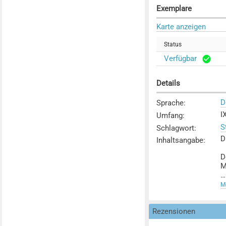
Exemplare
Karte anzeigen
Status
Verfügbar
Details
D
Sprache
:
I
Umfang
:
S
Schlagwort
:
D
Inhaltsangabe
:
D
M
D
Me
f
Rezensionen
E
v