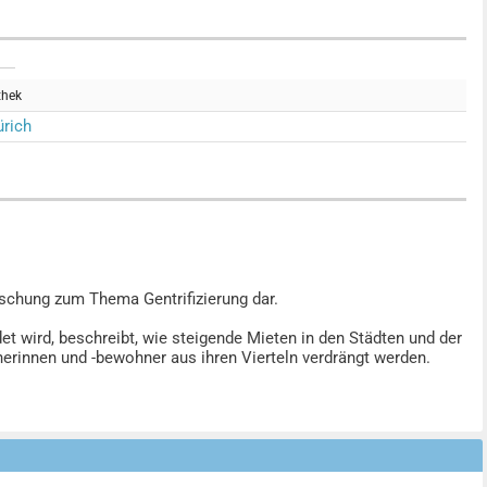
thek
rich
rschung zum Thema Gentrifizierung dar.
et wird, beschreibt, wie steigende Mieten in den Städten und der
innen und -bewohner aus ihren Vierteln verdrängt werden.
n Stadtentwicklung darstellt und eine erhebliche Herausforderung
 der Forschung ergriffen werden mussten, um Verdrängungen zu