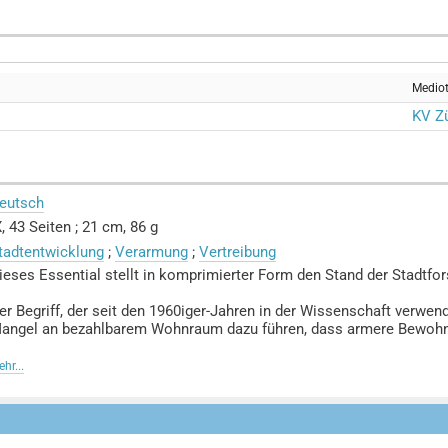
Medio
KV Zü
eutsch
X, 43 Seiten ; 21 cm, 86 g
tadtentwicklung
;
Verarmung
;
Vertreibung
ieses Essential stellt in komprimierter Form den Stand der Stadtfo
er Begriff, der seit den 1960iger-Jahren in der Wissenschaft verwend
angel an bezahlbarem Wohnraum dazu führen, dass armere Bewohner
abei wird deutlich, dass Gentrifizierung ein allgemeines Prinzip vo
hr...
ür die soziale Mischung unserer Städte mit sich bringt.
s wird auch dargestellt, welche politischen Massnahmen aus Sicht
erhindern.