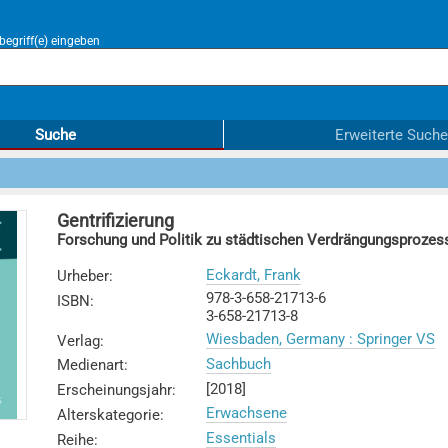
egriff(e) eingeben
Suche
Erweiterte Suche
Gentrifizierung
Forschung und Politik zu städtischen Verdrängungsprozes
Eckardt, Frank
Urheber
:
978-3-658-21713-6
ISBN
:
3-658-21713-8
Wiesbaden, Germany : Springer VS
Verlag
:
Sachbuch
Medienart
:
[2018]
Erscheinungsjahr
:
Erwachsene
Alterskategorie
:
Essentials
Reihe
: