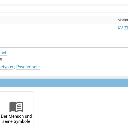
Medio
KV Zü
tsch
S.
hetypus
;
Psychologie
Der Mensch und
seine Symbole