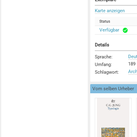
Karte anzeigen
Status
Verfügbar
Details
Deu
Sprache
:
189 
Umfang
:
Arc
Schlagwort
:
Vom selben Urheber