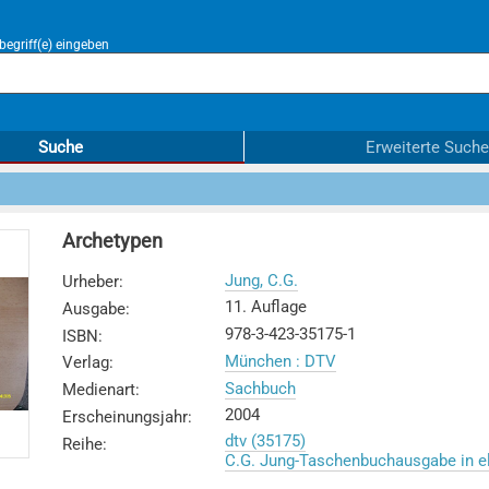
egriff(e) eingeben
Suche
Erweiterte Suche
Archetypen
Jung, C.G.
Urheber
:
11. Auflage
Ausgabe
:
978-3-423-35175-1
ISBN
:
München : DTV
Verlag
:
Sachbuch
Medienart
:
2004
Erscheinungsjahr
:
dtv (35175)
Reihe
:
C.G. Jung-Taschenbuchausgabe in e