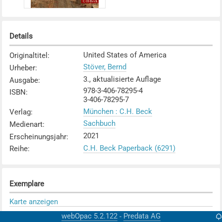
Details
United States of America
Originaltitel
:
Stöver, Bernd
Urheber
:
3., aktualisierte Auflage
Ausgabe
:
978-3-406-78295-4
ISBN
:
3-406-78295-7
München : C.H. Beck
Verlag
:
Sachbuch
Medienart
:
2021
Erscheinungsjahr
:
C.H. Beck Paperback (6291)
Reihe
:
Exemplare
Karte anzeigen
KV Zürich
webOpac 5.2.122
Predata AG
-
Mediothek
: