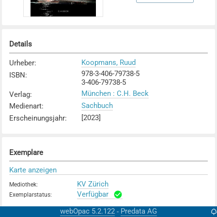
Details
Koopmans, Ruud
Urheber
:
978-3-406-79738-5
ISBN
:
3-406-79738-5
München : C.H. Beck
Verlag
:
Sachbuch
Medienart
:
[2023]
Erscheinungsjahr
:
Exemplare
Karte anzeigen
KV Zürich
Mediothek
:
Verfügbar
Exemplarstatus
:
webOpac 5.2.122
Predata AG
-