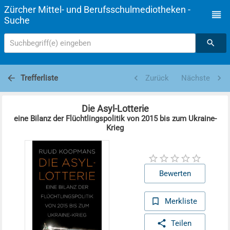
Zürcher Mittel- und Berufsschulmediotheken -
Suche
Suchbegriff(e) eingeben
Trefferliste
Zurück
Nächste
Die Asyl-Lotterie
eine Bilanz der Flüchtlingspolitik von 2015 bis zum Ukraine-
Krieg
Bewerten
Merkliste
Teilen