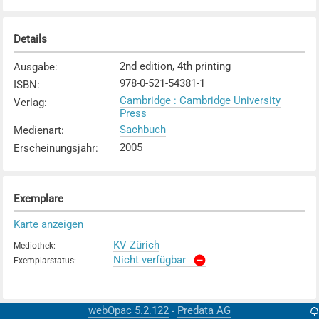
Details
2nd edition, 4th printing
Ausgabe
:
978-0-521-54381-1
ISBN
:
Cambridge : Cambridge University
Verlag
:
Press
Sachbuch
Medienart
:
2005
Erscheinungsjahr
:
Exemplare
Karte anzeigen
KV Zürich
Mediothek
:
Nicht verfügbar
Exemplarstatus
:
webOpac 5.2.122
Predata AG
-