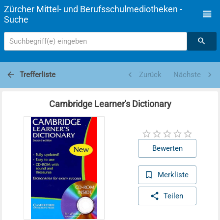
Zürcher Mittel- und Berufsschulmediotheken -
Suche
Suchbegriff(e) eingeben
Trefferliste
Zurück
Nächste
Cambridge Learner's Dictionary
Bewerten
Merkliste
Teilen