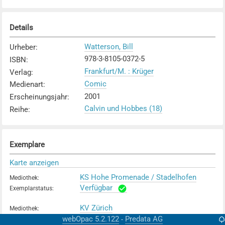
Details
Watterson, Bill
Urheber
:
978-3-8105-0372-5
ISBN
:
Frankfurt/M. : Krüger
Verlag
:
Comic
Medienart
:
2001
Erscheinungsjahr
:
Calvin und Hobbes (18)
Reihe
:
Exemplare
Karte anzeigen
KS Hohe Promenade / Stadelhofen
Mediothek
:
Verfügbar
Exemplarstatus
:
KV Zürich
Mediothek
:
Verfügbar
webOpac 5.2.122
Predata AG
-
Exemplarstatus
: