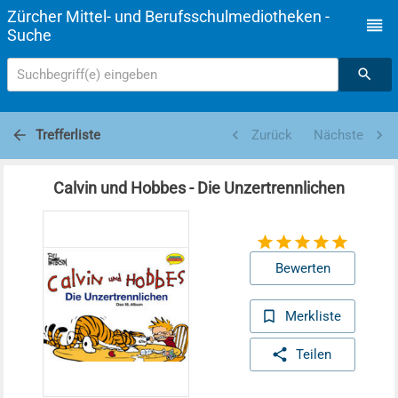
Zürcher Mittel- und Berufsschulmediotheken -
Suche
Suchbegriff(e) eingeben
Trefferliste
Zurück
Nächste
Calvin und Hobbes - Die Unzertrennlichen
Bewerten
Merkliste
Teilen