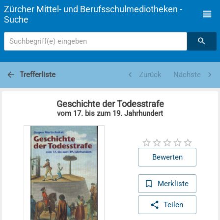
Zürcher Mittel- und Berufsschulmediotheken -
Suche
Suchbegriff(e) eingeben
Trefferliste
Zurück
Nächste
Geschichte der Todesstrafe
vom 17. bis zum 19. Jahrhundert
Bewerten
Merkliste
Teilen