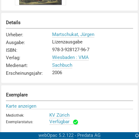
Details
Martschukat, Jürgen
Urheber
:
Lizenzausgabe
Ausgabe
:
978-3-928127-96-7
ISBN
:
Wiesbaden : VMA
Verlag
:
Sachbuch
Medienart
:
2006
Erscheinungsjahr
:
Exemplare
Karte anzeigen
KV Zürich
Mediothek
:
Verfügbar
Exemplarstatus
:
webOpac 5.2.122
Predata AG
-