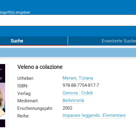
egriff(e) eingeben
Suche
Erweiterte Suche
Veleno a colazione
Merani, Tiziana
Urheber
:
978-88-7754-817-7
ISBN
:
Genova : Cideb
Verlag
:
Belletristik
Medienart
:
2002
Erscheinungsjahr
:
Imparare leggendo. Elementare
Reihe
: