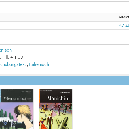
Medio
KV Zü
ienisch
 : Ill. + 1 CD
achübungstext
;
Italienisch