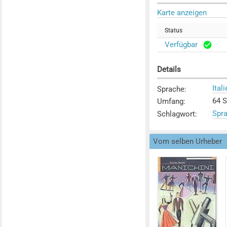
Karte anzeigen
Status
Verfügbar
Details
Ital
Sprache
:
64 S.
Umfang
:
Spr
Schlagwort
:
Vom selben Urheber