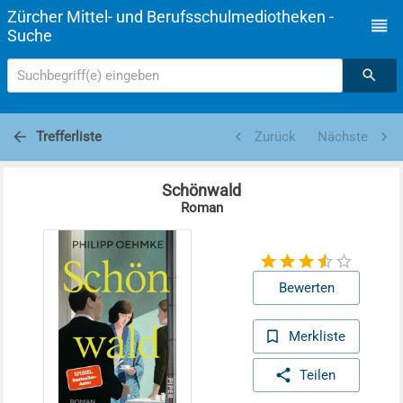
Zürcher Mittel- und Berufsschulmediotheken -
Suche
Suchbegriff(e) eingeben
Trefferliste
Zurück
Nächste
Schönwald
Roman
Bewerten
Merkliste
Teilen