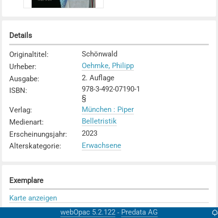
Details
Schönwald
Originaltitel
:
Oehmke, Philipp
Urheber
:
2. Auflage
Ausgabe
:
978-3-492-07190-1
ISBN
:
§
München : Piper
Verlag
:
Belletristik
Medienart
:
2023
Erscheinungsjahr
:
Erwachsene
Alterskategorie
:
Exemplare
Karte anzeigen
BFS Winterthur
webOpac 5.2.122
Predata AG
-
Mediothek
: