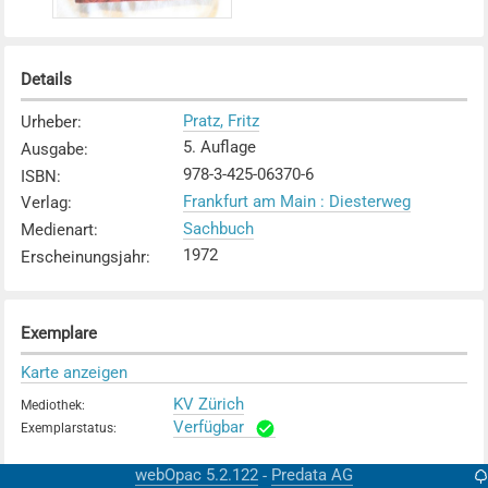
Details
Pratz, Fritz
Urheber
:
5. Auflage
Ausgabe
:
978-3-425-06370-6
ISBN
:
Frankfurt am Main : Diesterweg
Verlag
:
Sachbuch
Medienart
:
1972
Erscheinungsjahr
:
Exemplare
Karte anzeigen
KV Zürich
Mediothek
:
Verfügbar
Exemplarstatus
:
webOpac 5.2.122
Predata AG
-