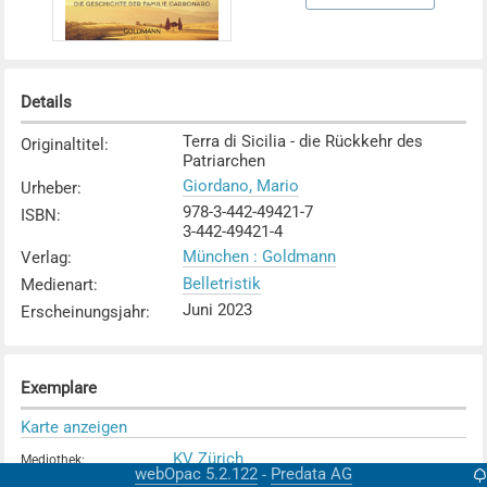
Details
Terra di Sicilia - die Rückkehr des
Originaltitel
:
Patriarchen
Giordano, Mario
Urheber
:
978-3-442-49421-7
ISBN
:
3-442-49421-4
München : Goldmann
Verlag
:
Belletristik
Medienart
:
Juni 2023
Erscheinungsjahr
:
Exemplare
Karte anzeigen
KV Zürich
Mediothek
:
webOpac 5.2.122
Predata AG
-
Verfügbar
Exemplarstatus
: