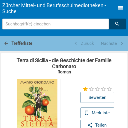
Zürcher Mittel- und Berufsschulmediotheken -
Suche
Suchbegriff(e) eingeben
Trefferliste
Zurück
Nächste
Terra di Sicilia - die Geschichte der Familie
Carbonaro
Roman
Bewerten
Merkliste
Teilen