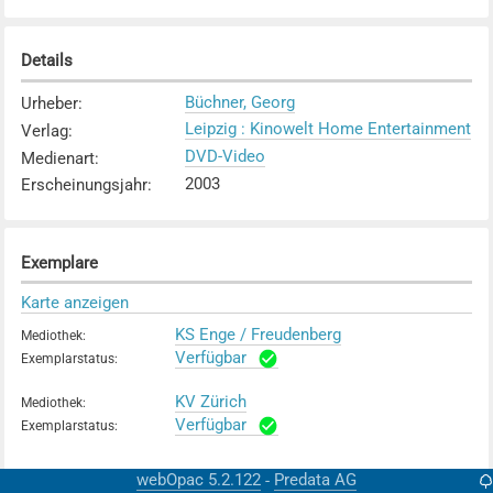
Details
Büchner, Georg
Urheber
:
Leipzig : Kinowelt Home Entertainment
Verlag
:
DVD-Video
Medienart
:
2003
Erscheinungsjahr
:
Exemplare
Karte anzeigen
KS Enge / Freudenberg
Mediothek
:
Verfügbar
Exemplarstatus
:
KV Zürich
Mediothek
:
Verfügbar
Exemplarstatus
:
webOpac 5.2.122
Predata AG
-