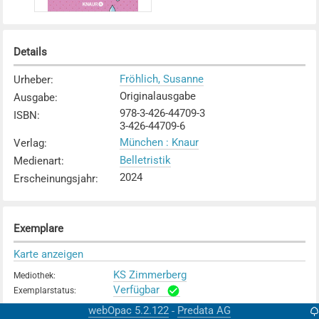
Details
Fröhlich, Susanne
Urheber
:
Originalausgabe
Ausgabe
:
978-3-426-44709-3
ISBN
:
3-426-44709-6
München : Knaur
Verlag
:
Belletristik
Medienart
:
2024
Erscheinungsjahr
:
Exemplare
Karte anzeigen
KS Zimmerberg
Mediothek
:
Verfügbar
Exemplarstatus
:
webOpac 5.2.122
Predata AG
-
KV Zürich