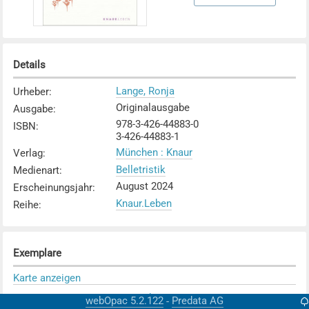
Details
Lange, Ronja
Urheber
:
Originalausgabe
Ausgabe
:
978-3-426-44883-0
ISBN
:
3-426-44883-1
München : Knaur
Verlag
:
Belletristik
Medienart
:
August 2024
Erscheinungsjahr
:
Knaur.Leben
Reihe
:
Exemplare
Karte anzeigen
KV Zürich
Mediothek
:
webOpac 5.2.122
Predata AG
-