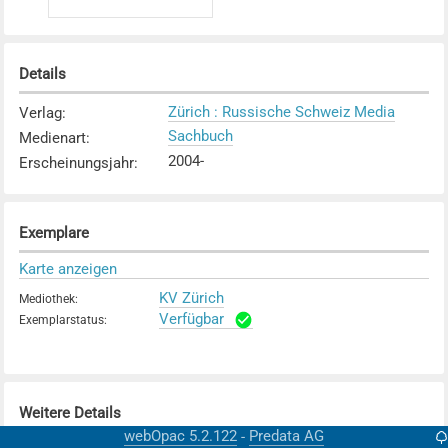
Details
Zürich : Russische Schweiz Media
Verlag
:
Sachbuch
Medienart
:
2004-
Erscheinungsjahr
:
Exemplare
Karte anzeigen
KV Zürich
Mediothek
:
Verfügbar
Exemplarstatus
:
Weitere Details
webOpac 5.2.122
Predata AG
-