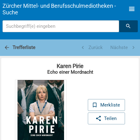
Zürcher Mittel- und Berufsschulmediotheken -
Suche
Suchbegriff(e) eingeben
Trefferliste
Zurück
Nächste
Karen Pirie
Echo einer Mordnacht
Merkliste
Teilen