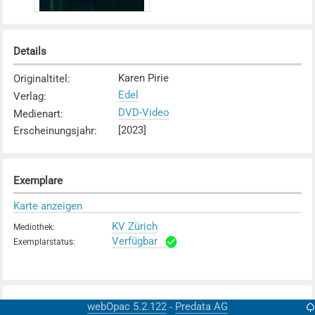
Details
Karen Pirie
Originaltitel
:
Edel
Verlag
:
DVD-Video
Medienart
:
[2023]
Erscheinungsjahr
:
Exemplare
Karte anzeigen
KV Zürich
Mediothek
:
Verfügbar
Exemplarstatus
:
webOpac 5.2.122
Predata AG
-
Weitere Details